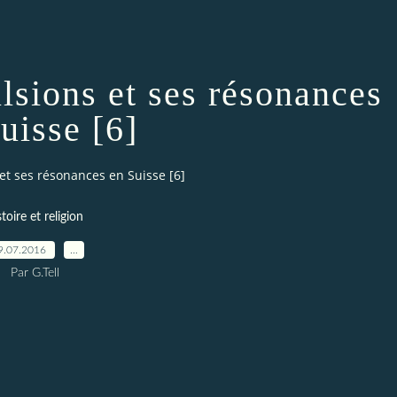
sions et ses résonances
uisse [6]
t ses résonances en Suisse [6]
stoire et religion
9.07.2016
…
Par G.Tell