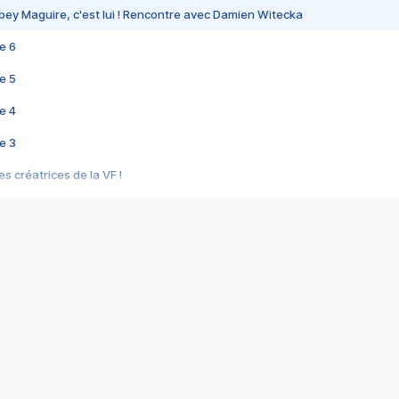
bey Maguire, c'est lui ! Rencontre avec Damien Witecka
e 6
e 5
e 4
e 3
s créatrices de la VF !
e 2
e 1
e Mektoub My Love arrive enfin ! Rencontre avec Shaïn Boumedine et Sal
i : après Toni en famille
elle réalise le bouleversant Dites lui que je l'aime
ais ! Rencontre autour de Vie privée de Rebecca Zlotowski