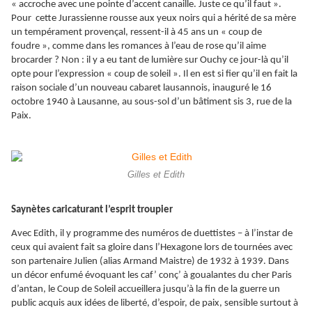
« accroche avec une pointe d’accent canaille. Juste ce qu’il faut ».
Pour cette Jurassienne rousse aux yeux noirs qui a hérité de sa mère
un tempérament provençal, ressent-il à 45 ans un « coup de
foudre », comme dans les romances à l’eau de rose qu’il aime
brocarder ? Non : il y a eu tant de lumière sur Ouchy ce jour-là qu’il
opte pour l’expression « coup de soleil ». Il en est si fier qu’il en fait la
raison sociale d’un nouveau cabaret lausannois, inauguré le 16
octobre 1940 à Lausanne, au sous-sol d’un bâtiment sis 3, rue de la
Paix.
Gilles et Edith
Saynètes caricaturant l’esprit troupier
Avec Edith, il y programme des numéros de duettistes – à l’instar de
ceux qui avaient fait sa gloire dans l’Hexagone lors de tournées avec
son partenaire Julien (alias Armand Maistre) de 1932 à 1939. Dans
un décor enfumé évoquant les caf’ conç’ à goualantes du cher Paris
d’antan, le Coup de Soleil accueillera jusqu’à la fin de la guerre un
public acquis aux idées de liberté, d’espoir, de paix, sensible surtout à