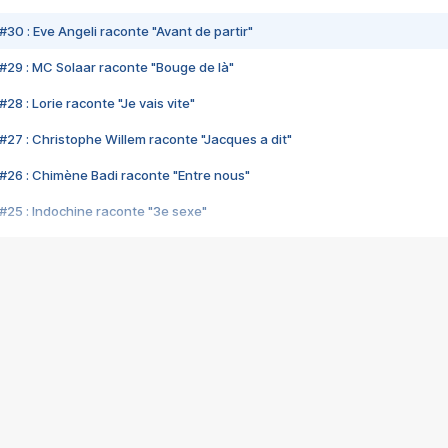
#30 : Eve Angeli raconte "Avant de partir"
#29 : MC Solaar raconte "Bouge de là"
28 : Lorie raconte "Je vais vite"
#27 : Christophe Willem raconte "Jacques a dit"
#26 : Chimène Badi raconte "Entre nous"
#25 : Indochine raconte "3e sexe"
#24 : Zaho raconte "C'est chelou"
#23 : Patrick Bruel raconte "Au café des délices"
#22 : Kyo raconte "Le chemin"
#21 : Nolwenn Leroy raconte "Cassé"
#20 : Patrick Hernandez raconte "Born to be alive"
#19 : Lorie raconte "Près de moi"