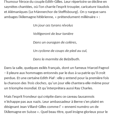
l’humour féroce du couple Edith-Gilles. Leur répertoire se décline en
saynètes chantées, où l’on charrie l’esprit troupier, caricature Vaudois
et Alémaniques (Le Männerchor de Steffisbourg). On y nargue sans
ambages l’Allemagne hitlérienne, « prétendument millénaire » :
Un jour ces tyrans révolus
Voltigeront de leur tanière
Dans un ouragan de colères,
Un cyclone de coups de pied au cul,
Dans la marmite de Belzébuth.
Dans la salle, quelques exilés français, dont un fameux Marcel Pagnol
– il pleure aux hommages entonnés par le duo à sa patrie qu’il croit
perdue. Et une certaine Edith Piaf : elle y entend pour la première fois
la chanson des
Trois cloches,
qu’un jour elle chantera elle-même pour
un triomphe mondial. Et qu’interprétera aussi Ray Charles.
Mais l’esprit frondeur qui crépite dans ce caveau lausannois
n’échappe pas aux nazis. Leur ambassadeur à Berne s’en plaint en
désignant Jean Villard-Gilles comme l’ « ennemi numéro un de
l’Allemagne en Suisse ». Quel beau titre, quel insigne glorieux pour le