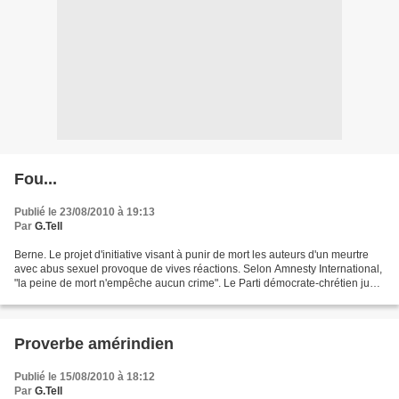
Fou...
Publié le 23/08/2010 à 19:13
Par
G.Tell
Berne. Le projet d'initiative visant à punir de mort les auteurs d'un meurtre
avec abus sexuel provoque de vives réactions. Selon Amnesty International,
"la peine de mort n'empêche aucun crime". Le Parti démocrate-chrétien juge
choquant de vouloir récolter...
Proverbe amérindien
Publié le 15/08/2010 à 18:12
Par
G.Tell