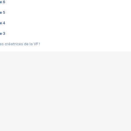
e 6
e 5
e 4
e 3
s créatrices de la VF !
e 2
e 1
e Mektoub My Love arrive enfin ! Rencontre avec Shaïn Boumedine et Sal
i : après Toni en famille
elle réalise le bouleversant Dites lui que je l'aime
ais ! Rencontre autour de Vie privée de Rebecca Zlotowski
 de Marguerite, Grave... Rencontre avec Ella Rumpf
 Les Rêveurs, un film intime sur la santé mentale