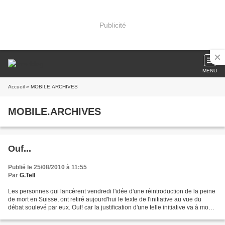
Publicité
MENU
Accueil
» MOBILE.ARCHIVES
MOBILE.ARCHIVES
Ouf...
Publié le 25/08/2010 à 11:55
Par
G.Tell
Les personnes qui lancèrent vendredi l'idée d'une réintroduction de la peine
de mort en Suisse, ont retiré aujourd'hui le texte de l'initiative au vue du
débat soulevé par eux. Ouf! car la justification d'une telle initiative va à mon
avis, à l'encontre...