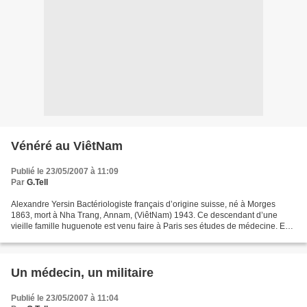
Vénéré au ViêtNam
Publié le 23/05/2007 à 11:09
Par
G.Tell
Alexandre Yersin Bactériologiste français d’origine suisse, né à Morges
1863, mort à Nha Trang, Annam, (ViêtNam) 1943. Ce descendant d’une
vieille famille huguenote est venu faire à Paris ses études de médecine. En
1886, il est interne à l’hôtel-dieu....
Un médecin, un militaire
Publié le 23/05/2007 à 11:04