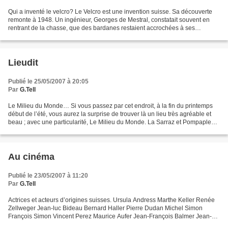
Qui a inventé le velcro? Le Velcro est une invention suisse. Sa découverte
remonte à 1948. Un ingénieur, Georges de Mestral, constatait souvent en
rentrant de la chasse, que des bardanes restaient accrochées à ses
vêtements. Il s'aperçut, en les observant...
Lieudit
Publié le 25/05/2007 à 20:05
Par
G.Tell
Le Milieu du Monde… Si vous passez par cet endroit, à la fin du printemps
début de l’été, vous aurez la surprise de trouver là un lieu très agréable et
beau ; avec une particularité, Le Milieu du Monde. La Sarraz et Pompaples
lieux historique du Pays...
Au cinéma
Publié le 23/05/2007 à 11:20
Par
G.Tell
Actrices et acteurs d’origines suisses. Ursula Andress Marthe Keller Renée
Zellweger Jean-luc Bideau Bernard Haller Pierre Dudan Michel Simon
François Simon Vincent Perez Maurice Aufer Jean-François Balmer Jean-
Philippe Ecoffey Bruno Ganz José Giovanni,...