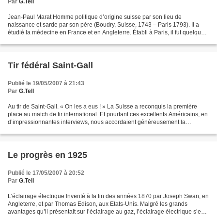
Par
G.Tell
Jean-Paul Marat Homme politique d’origine suisse par son lieu de
naissance et sarde par son père (Boudry, Suisse, 1743 – Paris 1793). Il a
étudié la médecine en France et en Angleterre. Établi à Paris, il fut quelque
temps médecin des gardes du comte...
Tir fédéral Saint-Gall
Publié le 19/05/2007 à 21:43
Par
G.Tell
Au tir de Saint-Gall. « On les a eus ! » La Suisse a reconquis la première
place au match de tir international. Et pourtant ces excellents Américains, en
d’impressionnantes interviews, nous accordaient généreusement la
seconde place. Leurs mathématiques...
Le progrès en 1925
Publié le 17/05/2007 à 20:52
Par
G.Tell
L’éclairage électrique Inventé à la fin des années 1870 par Joseph Swan, en
Angleterre, et par Thomas Edison, aux Etats-Unis. Malgré les grands
avantages qu’il présentait sur l’éclairage au gaz, l’éclairage électrique s’est