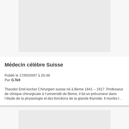
Médecin célèbre Suisse
Publié le 17/05/2007 à 20:46
Par
G.Tell
Theodor Emil kocher Chirurgien suisse né à Berne 1841 – 1917. Professeur
de clinique chirurgicale à l’université de Berne, il fut un précurseur dans
l’étude de la physiologie et des fonctions de la glande thyroïde. Il montra le
rôle qu’y joue l’iode,...