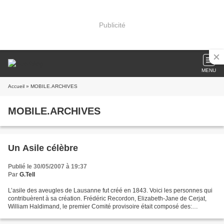
Publicité
MENU
Accueil
» MOBILE.ARCHIVES
MOBILE.ARCHIVES
Un Asile célèbre
Publié le 30/05/2007 à 19:37
Par
G.Tell
L’asile des aveugles de Lausanne fut créé en 1843. Voici les personnes qui
contribuèrent à sa création. Frédéric Recordon, Elizabeth-Jane de Cerjat,
William Haldimand, le premier Comité provisoire était composé des:
pasteurs Espérandieu et Monneron et...