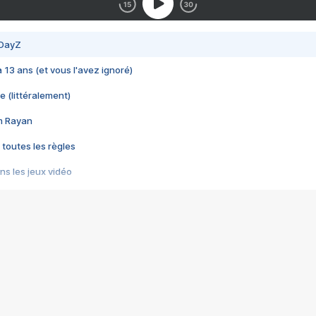
 DayZ
 a 13 ans (et vous l'avez ignoré)
e (littéralement)
im Rayan
 toutes les règles
s les jeux vidéo
us choquant de Rockstar ? - Le scandale BULLY
e plus moche de Steam
du RÊVE tourne au CAUCHEMAR
pendant 8 heures
it… à tort