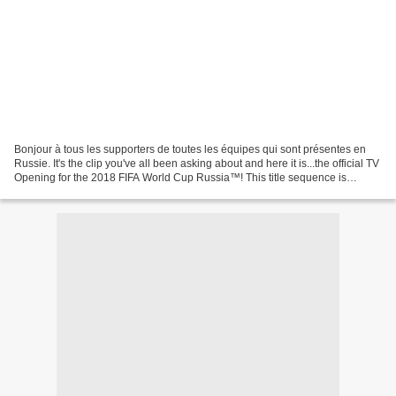
Bonjour à tous les supporters de toutes les équipes qui sont présentes en
Russie. It's the clip you've all been asking about and here it is...the official TV
Opening for the 2018 FIFA World Cup Russia™! This title sequence is
inspired by the wonderful...