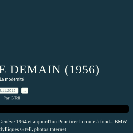
E DEMAIN (1956)
La modernité
8.11.2012
…
Par G.Tell
ève 1964 et aujourd'hui Pour tirer la route à fond... BMW-
dylliques GTell, photos Internet