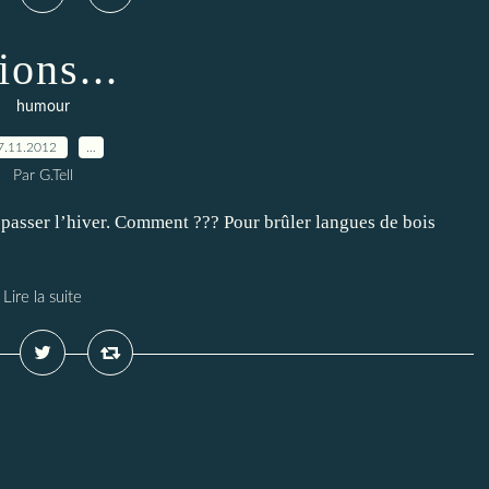
ions...
humour
7.11.2012
…
Par G.Tell
passer l’hiver. Comment ??? Pour brûler langues de bois
Lire la suite