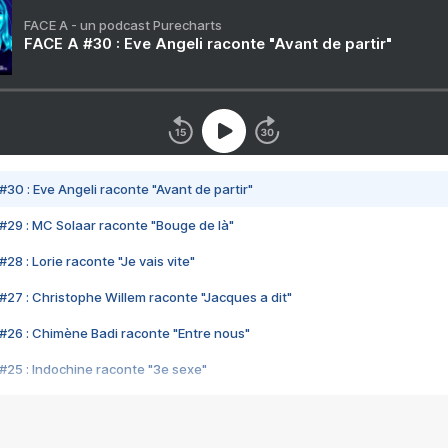
FACE A - un podcast Purecharts
FACE A #30 : Eve Angeli raconte "Avant de partir"
#30 : Eve Angeli raconte "Avant de partir"
#29 : MC Solaar raconte "Bouge de là"
28 : Lorie raconte "Je vais vite"
#27 : Christophe Willem raconte "Jacques a dit"
#26 : Chimène Badi raconte "Entre nous"
#25 : Indochine raconte "3e sexe"
#24 : Zaho raconte "C'est chelou"
#23 : Patrick Bruel raconte "Au café des délices"