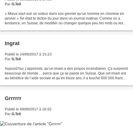
Par
G.Tell
« Mieux vaut voir un voleur dans son grenier qu’un homme en chemise en
janvier » Tel était le dicton du jour dans un journal matinal. Comme on a
tendance, en Suisse, de modifier ou changer quelque peu les mots ou les
phrases de tels dictons, j’ai vérifié...
Ingrat
Publié le 24/08/2017 à 15:23
Par
G.Tell
Aujourd’hui, j’apprends, qu’un imam a des propos incendiaires. Ça surprend
beaucoup de monde… parce que ça se passe en Suisse. Que cet imam est
au bénéfice de l’aide sociale et qu’en treize ans, il a touché 600 000 francs,
soit 46 153 francs par an et...
Grrrrrr
Publié le 08/08/2017 à 16:02
Par
G.Tell