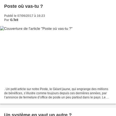
Poste où vas-tu ?
Publié le 07/06/2017 à 16:23
Par
G.Tell
. Un petit article sur notre Poste, le Géant jaune, qui engrange des millions
de bénéfices, s’illustre comme toujours depuis ces dernières années, par
l’annonce de fermeture d’office de poste un peu partout dans le pays. Le
journal du matin, a relevé...
Un système en vaut un autre ?