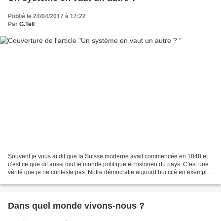
Publié le 24/04/2017 à 17:22
Par
G.Tell
Souvent je vous ai dit que la Suisse moderne avait commencée en 1848 et
c’est ce que dit aussi tout le monde politique et historien du pays. C’est une
vérité que je ne conteste pas. Notre démocratie aujourd’hui cité en exemple,
fait que nous nous convainquons...
Dans quel monde vivons-nous ?