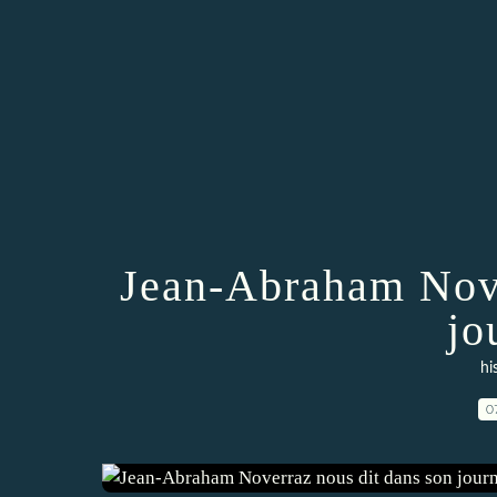
Jean-Abraham Nove
jo
hi
0