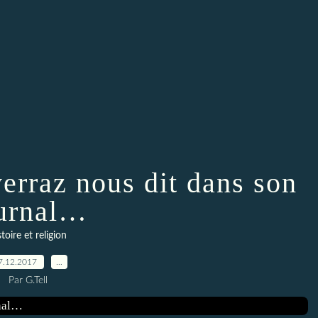
rraz nous dit dans son
urnal…
stoire et religion
7.12.2017
…
Par G.Tell