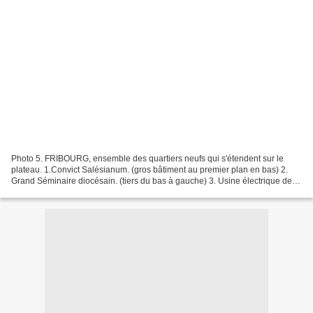
Photo 5. FRIBOURG, ensemble des quartiers neufs qui s'étendent sur le
plateau. 1.Convict Salésianum. (gros bâtiment au premier plan en bas) 2.
Grand Séminaire diocésain. (tiers du bas à gauche) 3. Usine électrique de
l'Oelberg. 4. Porte de Bourguillon....