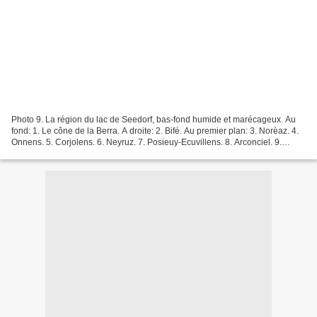
Photo 9. La région du lac de Seedorf, bas-fond humide et marécageux. Au
fond: 1. Le cône de la Berra. A droite: 2. Bifé. Au premier plan: 3. Norèaz. 4.
Onnens. 5. Corjolens. 6. Neyruz. 7. Posieuy-Ecuvillens. 8. Arconciel. 9.
Falaises de la Sarine vers...