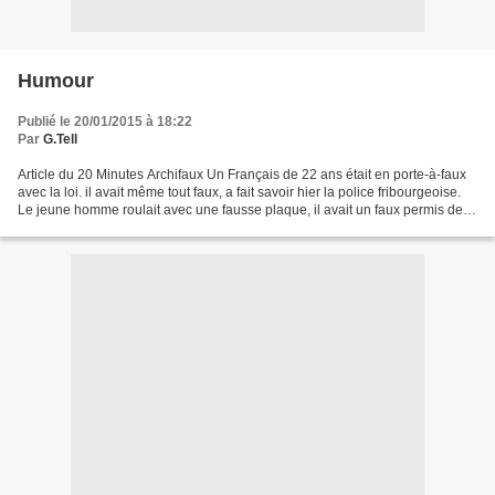
Humour
Publié le 20/01/2015 à 18:22
Par
G.Tell
Article du 20 Minutes Archifaux Un Français de 22 ans était en porte-à-faux
avec la loi. il avait même tout faux, a fait savoir hier la police fribourgeoise.
Le jeune homme roulait avec une fausse plaque, il avait un faux permis de
conduire et il a donné...