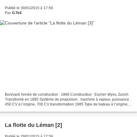
Publié le 30/01/2015 à 17:56
Par
G.Tell
Bonivard Année de construction : 1868 Constructeur : Escher-Wyss, Zurich
Transformé en 1885 Système de propulsion : machine à vapeur, puissance :
450 CV à l’origine, 700 CV transformation 1885 Type de bateau à l’origine,
bateau à roues, pont-ras, après...
La flotte du Léman [2]
Publié le 29/01/2015 à 17:56