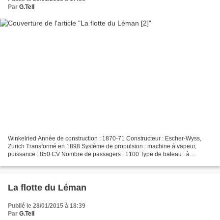
Par
G.Tell
Winkelried Année de construction : 1870-71 Constructeur : Escher-Wyss,
Zurich Transformé en 1898 Système de propulsion : machine à vapeur,
puissance : 850 CV Nombre de passagers : 1100 Type de bateau : à
l’origine, bateau à roues, demi-salon (pont arrière...
La flotte du Léman
Publié le 28/01/2015 à 18:39
Par
G.Tell