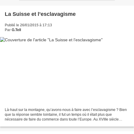
La Suisse et l’esclavagisme
Publié le 26/01/2015 à 17:13
Par
G.Tell
Là-haut sur la montagne, qu’avons-nous à faire avec l’esclavagisme ? Bien
que la réponse semble lointaine, il fut un temps où il était plus que
nécessaire de faire du commerce dans toute l’Europe. Au XVIIIe siècle
comme au XIXe siècle, les grands commerçants...