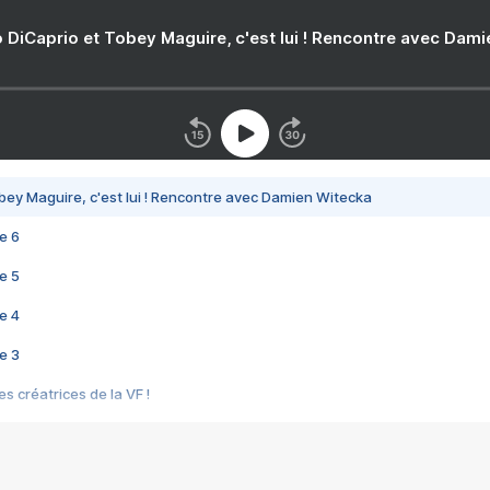
 DiCaprio et Tobey Maguire, c'est lui ! Rencontre avec Dam
bey Maguire, c'est lui ! Rencontre avec Damien Witecka
e 6
e 5
e 4
e 3
s créatrices de la VF !
e 2
e 1