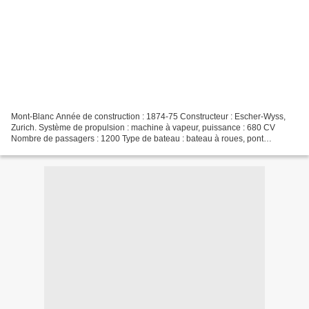
Mont-Blanc Année de construction : 1874-75 Constructeur : Escher-Wyss,
Zurich. Système de propulsion : machine à vapeur, puissance : 680 CV
Nombre de passagers : 1200 Type de bateau : bateau à roues, pont
supérieur (bateau à deux ponts). Transformé en...