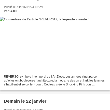
Publié le 23/01/2015 à 18:29
Par
G.Tell
REVERSO, symbole intemporel de l’Art Déco. Les années vingt parce
qu’elles ont bouleversé l’architecture, la mode, le design et l’art, les femmes
s’habillent et se coiffent court, Cocteau crée le Shocking Pink pour
Schiaparelli, le cubisme vire au néoréalisme...
Demain le 22 janvier