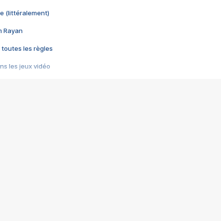
e (littéralement)
im Rayan
 toutes les règles
s les jeux vidéo
us choquant de Rockstar ? - Le scandale BULLY
e plus moche de Steam
du RÊVE tourne au CAUCHEMAR
pendant 8 heures
it… à tort
umiliés par un jeu vidéo
ire - Final Fantasy 8
ti un empire - Age of Empires