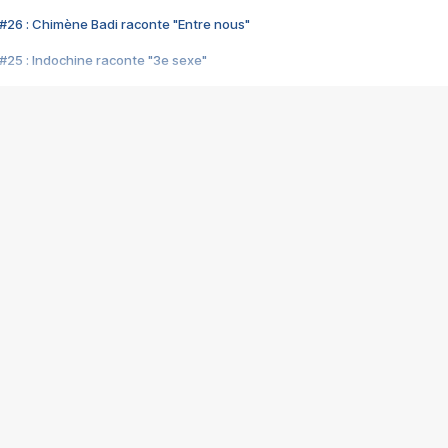
#26 : Chimène Badi raconte "Entre nous"
#25 : Indochine raconte "3e sexe"
#24 : Zaho raconte "C'est chelou"
#23 : Patrick Bruel raconte "Au café des délices"
#22 : Kyo raconte "Le chemin"
#21 : Nolwenn Leroy raconte "Cassé"
#20 : Patrick Hernandez raconte "Born to be alive"
#19 : Lorie raconte "Près de moi"
#18 : Michael Jones raconte "A nos actes manqués" (avec Jean-Jacque
#17 : Khaled raconte "Aïcha"
#16 : Corneille raconte "Parce qu'on vient de loin"
#15 : Indochine raconte "L'aventurier"