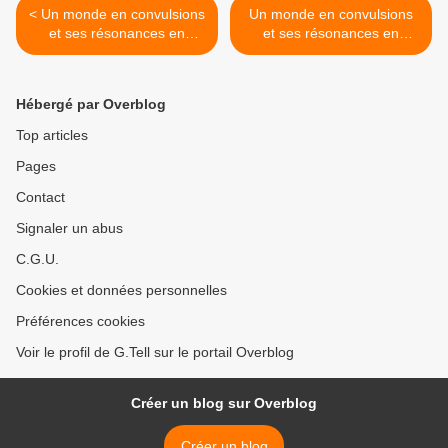
< Un monde en convulsions
Un monde en convulsions
et ses résonances en
et ses résonances en
Suisse [2]
Suisse [4] >
Hébergé par Overblog
Top articles
Pages
Contact
Signaler un abus
C.G.U.
Cookies et données personnelles
Préférences cookies
Voir le profil de G.Tell sur le portail Overblog
Créer un blog sur Overblog
Créer un blog