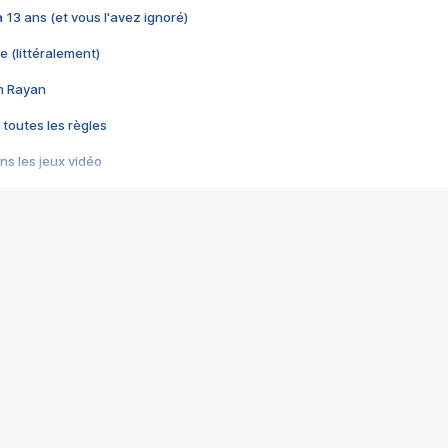
 a 13 ans (et vous l'avez ignoré)
e (littéralement)
im Rayan
 toutes les règles
s les jeux vidéo
us choquant de Rockstar ? - Le scandale BULLY
e plus moche de Steam
du RÊVE tourne au CAUCHEMAR
pendant 8 heures
it… à tort
umiliés par un jeu vidéo
ire - Final Fantasy 8