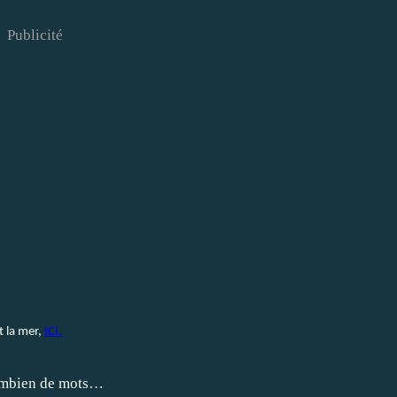
Publicité
t la mer,
ICI.