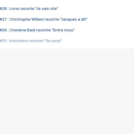
28 : Lorie raconte "Je vais vite"
#27 : Christophe Willem raconte "Jacques a dit"
#26 : Chimène Badi raconte "Entre nous"
#25 : Indochine raconte "3e sexe"
#24 : Zaho raconte "C'est chelou"
#23 : Patrick Bruel raconte "Au café des délices"
#22 : Kyo raconte "Le chemin"
#21 : Nolwenn Leroy raconte "Cassé"
#20 : Patrick Hernandez raconte "Born to be alive"
#19 : Lorie raconte "Près de moi"
#18 : Michael Jones raconte "A nos actes manqués" (avec Jean-Jacque
#17 : Khaled raconte "Aïcha"