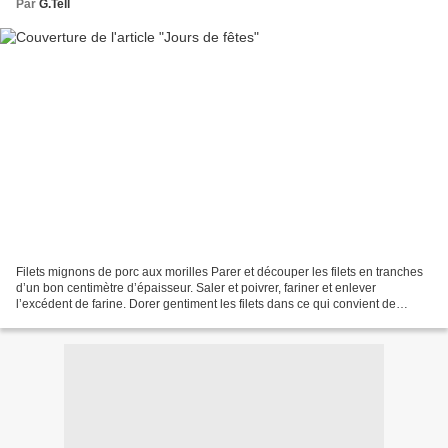
Par
G.Tell
Filets mignons de porc aux morilles Parer et découper les filets en tranches
d’un bon centimètre d’épaisseur. Saler et poivrer, fariner et enlever
l’excédent de farine. Dorer gentiment les filets dans ce qui convient de
beurre fondu (sans excès). Lorsqu’ils...