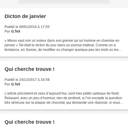
Dicton de janvier
Publié le 09/01/2018 à 17:55
Par
G.Tell
« Mieux vaut voir un voleur dans son grenier qu’un homme en chemise en
janvier » Tel était le dicton du jour dans un journal matinal. Comme on a
tendance, en Suisse, de modifier ou changer quelque peu les mots ou les
phrases de tels dictons, j’ai vérifié...
Qui cherche trouve !
Publié le 24/12/2017 à 16:58
Par
G.Tell
L’article précédent et celui d’aujourd’hui, sont mes petits cadeaux de Noël.
Relaxant, avec un peu d’humour, rien de profond, si l’on excepte la question
très sérieuse sur la plaque de chocolat, qui demande une réponse, si vous
en connaissez la réponse,...
Qui cherche trouve !