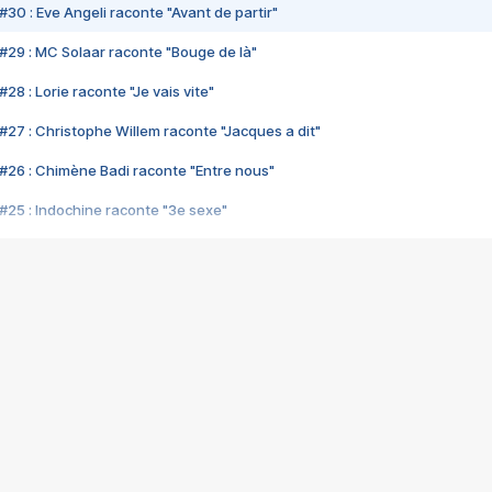
#30 : Eve Angeli raconte "Avant de partir"
#29 : MC Solaar raconte "Bouge de là"
28 : Lorie raconte "Je vais vite"
#27 : Christophe Willem raconte "Jacques a dit"
#26 : Chimène Badi raconte "Entre nous"
#25 : Indochine raconte "3e sexe"
#24 : Zaho raconte "C'est chelou"
#23 : Patrick Bruel raconte "Au café des délices"
#22 : Kyo raconte "Le chemin"
#21 : Nolwenn Leroy raconte "Cassé"
#20 : Patrick Hernandez raconte "Born to be alive"
#19 : Lorie raconte "Près de moi"
#18 : Michael Jones raconte "A nos actes manqués" (avec Jean-Jacque